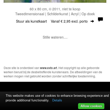
60 x 80 cm, © 2011, niet te koop
Tweedimensionaal | Schilderkunst | Acryl | Op doek
Stuur als kunstkaart
Vanaf € 2,95 excl. porto
Stille wateren....
Deze site is onderdeel van
www.exto.art
. Het copyright op alle getoonde
werken berust bij de desbetreffende kunstenaars. De afbeeldingen van de
werken mogen niet gebruikt worden zonder schriftelijke toestemming.
This website makes use of cookies to enhance browsing experience and
provide additional functionality.
Details
Allow cookies