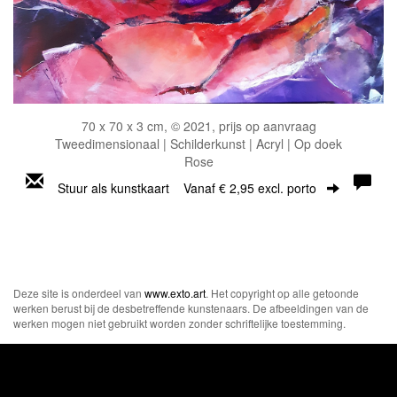
70 x 70 x 3 cm, © 2021, prijs op aanvraag
Tweedimensionaal | Schilderkunst | Acryl | Op doek
Rose
Stuur als kunstkaart
Vanaf € 2,95 excl. porto
Deze site is onderdeel van
www.exto.art
. Het copyright op alle getoonde
werken berust bij de desbetreffende kunstenaars. De afbeeldingen van de
werken mogen niet gebruikt worden zonder schriftelijke toestemming.